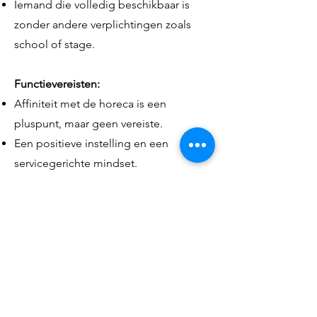
Iemand die volledig beschikbaar is
zonder andere verplichtingen zoals
school of stage.
Functievereisten:
Affiniteit met de horeca is een
pluspunt, maar geen vereiste.
Een positieve instelling en een
servicegerichte mindset.
Hoe te solliciteren:
Denk je dat je goed zou passen in ons
team? Stuur dan je CV en een korte
motivatiebrief
naar
coffeeshopindica@outlook.com
met als onderwerp "Sollicitatie". We