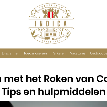
Disclaimer
Toegangseisen
Parkeren
Vacatures
Gedoogbe
 met het Roken van C
Tips en hulpmiddelen