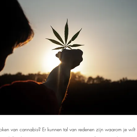
roken van cannabis? Er kunnen tal van redenen zijn waarom je wilt