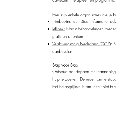
adviezen, therapieën en programma's
H
ier zijn enkele organisaties die je 
Trimbos-instituut
: Biedt informatie, ad
Jellinek:
Naast behandelingen bieden 
gratis en anoniem.
Verslavingszorg Nederland (GGZ)
: 
aanbevelen.
Stap voor Stap
Onthoud dat stoppen met cannabisgeb
hulp te zoeken.
De reden om te stopp
Het belangrijkste is om jezelf niet te