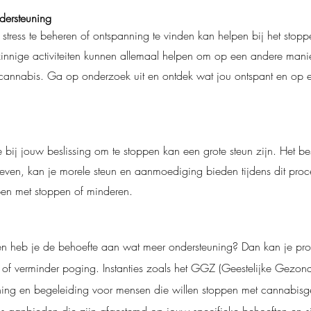
ndersteuning
tress te beheren of ontspanning te vinden kan helpen bij het stopp
innige activiteiten kunnen allemaal helpen om op een andere manier
cannabis. Ga op onderzoek uit en ontdek wat jou ontspant en op e
e bij jouw beslissing om te stoppen kan een grote steun zijn. Het b
ven, kan je morele steun en aanmoediging bieden tijdens dit pro
lpen met stoppen of minderen.
n en heb je de behoefte aan wat meer ondersteuning? Dan kan je prof
- of verminder poging. Instanties zoals het GGZ (Geestelijke Gezond
ning en begeleiding voor mensen die willen stoppen met cannabisge