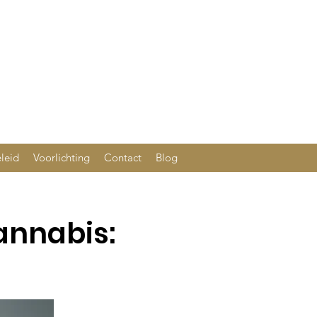
leid
Voorlichting
Contact
Blog
annabis: