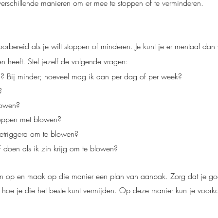
verschillende manieren om er mee te stoppen of te verminderen.
voorbereid als je wilt stoppen of minderen. Je kunt je er mentaal da
 heeft. Stel jezelf de volgende vragen:
n? Bij minder; hoeveel mag ik dan per dag of per week?
n?
lowen?
stoppen met blowen?
 getriggerd om te blowen?
f doen als ik zin krijg om te blowen?
en op en maak op die manier een plan van aanpak. Zorg dat je goe
k hoe je die het beste kunt vermijden. Op deze manier kun je voorko