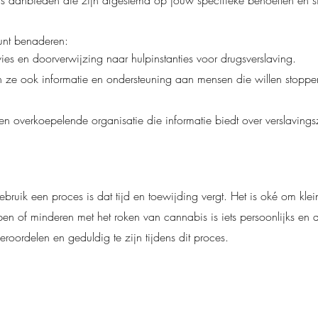
 aanbieden die zijn afgestemd op jouw specifieke behoeften en si
kunt benaderen:
vies en doorverwijzing naar hulpinstanties voor drugsverslaving.
ze ook informatie en ondersteuning aan mensen die willen stoppe
Een overkoepelende organisatie die informatie biedt over verslaving
ruik een proces is dat tijd en toewijding vergt. Het is oké om kl
en of minderen met het roken van cannabis is iets persoonlijks en d
 veroordelen en geduldig te zijn tijdens dit proces.