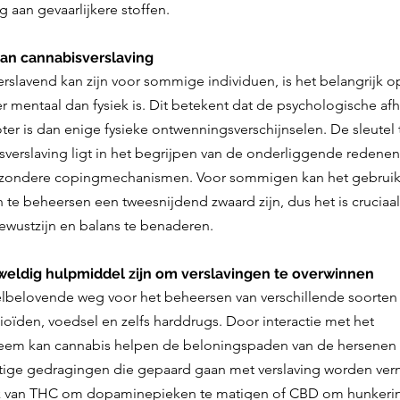
g aan gevaarlijkere stoffen.
an cannabisverslaving
rslavend kan zijn voor sommige individuen, is het belangrijk o
 mentaal dan fysiek is. Dit betekent dat de psychologische afh
oter is dan enige fysieke ontwenningsverschijnselen. De sleutel 
verslaving ligt in het begrijpen van de onderliggende redenen
ezondere copingmechanismen. Voor sommigen kan het gebruik 
 te beheersen een tweesnijdend zwaard zijn, dus het is cruciaa
wustzijn en balans te benaderen.
eldig hulpmiddel zijn om verslavingen te overwinnen
lbelovende weg voor het beheersen van verschillende soorten v
ioïden, voedsel en zelfs harddrugs. Door interactie met het 
em kan cannabis helpen de beloningspaden van de hersenen t
ge gedragingen die gepaard gaan met verslaving worden verm
k van THC om dopaminepieken te matigen of CBD om hunkering