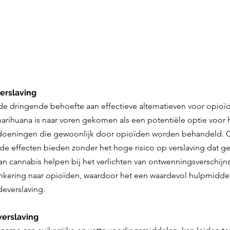
erslaving
 de dringende behoefte aan effectieve alternatieven voor opioï
rihuana is naar voren gekomen als een potentiële optie voor 
ndoeningen die gewoonlijk door opioïden worden behandeld. C
ende effecten bieden zonder het hoge risico op verslaving dat g
n cannabis helpen bij het verlichten van ontwenningsverschijns
kering naar opioïden, waardoor het een waardevol hulpmiddel 
everslaving.
verslaving