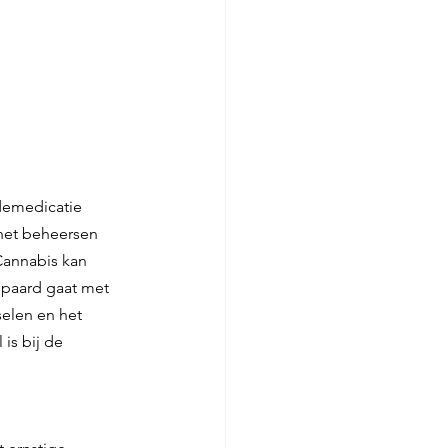
demedicatie 
het beheersen 
annabis kan 
epaard gaat met 
elen en het 
is bij de 