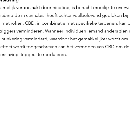
amelijk veroorzaakt door nicotine, is berucht moeilijk te overw
nabinoïde in cannabis, heeft echter veelbelovend gebleken bij 
et roken. CBD, in combinatie met specifieke terpenen, kan d
ktriggers verminderen. Wanneer individuen iemand anders zien 
en hunkering verminderd, waardoor het gemakkelijker wordt om
t effect wordt toegeschreven aan het vermogen van CBD om de 
verslavingstriggers te moduleren.