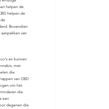
 ernstige 
nen helpen de 
 CBD helpen de 
 de 
erd. Bovendien 
t aanpakken van 
ico's en kunnen 
nnabis, met 
elen die 
chappen van CBD 
mogen om het 
rminderen die 
s een 
voor degenen die 