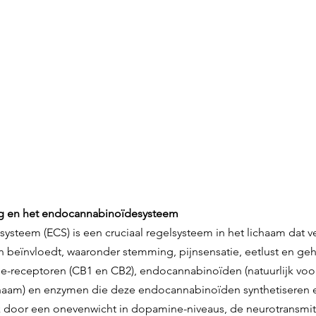
ing en het endocannabinoïdesysteem
steem (ECS) is een cruciaal regelsysteem in het lichaam dat ve
n beïnvloedt, waaronder stemming, pijnsensatie, eetlust en ge
de-receptoren (CB1 en CB2), endocannabinoïden (natuurlijk v
chaam) en enzymen die deze endocannabinoïden synthetiseren 
ak door een onevenwicht in dopamine-niveaus, de neurotransmitt