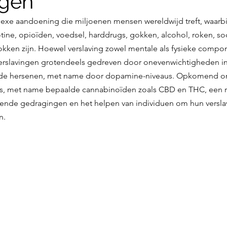
ngen
lexe aandoening die miljoenen mensen wereldwijd treft, waarbij
tine, opioïden, voedsel, harddrugs, gokken, alcohol, roken, so
rokken zijn. Hoewel verslaving zowel mentale als fysieke compo
erslavingen grotendeels gedreven door onevenwichtigheden in
 de hersenen, met name door dopamine-niveaus. Opkomend o
s, met name bepaalde cannabinoïden zoals CBD en THC, een ro
vende gedragingen en het helpen van individuen om hun versla
n
.