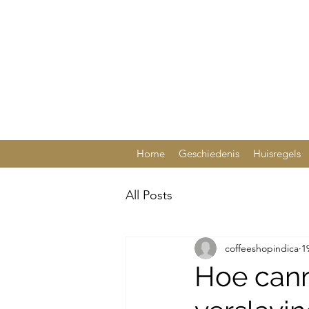
Home
Geschiedenis
Huisregels
All Posts
coffeeshopindica
1
Hoe cann