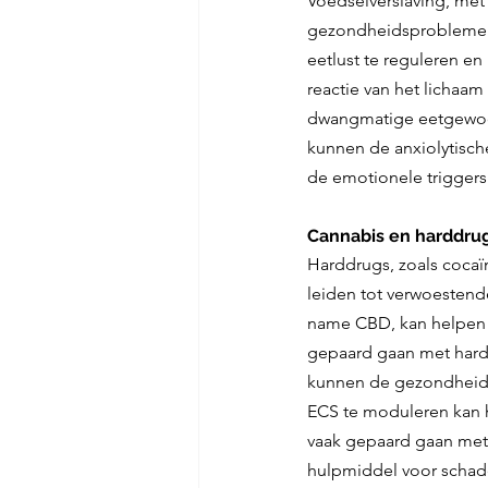
Voedselverslaving, met 
gezondheidsproblemen 
eetlust te reguleren e
reactie van het lichaa
dwangmatige eetgewoon
kunnen de anxiolytisc
de emotionele triggers 
Cannabis en harddru
Harddrugs, zoals cocaï
leiden tot verwoesten
name CBD, kan helpen b
gepaard gaan met har
kunnen de gezondheid v
ECS te moduleren kan h
vaak gepaard gaan met 
hulpmiddel voor schade