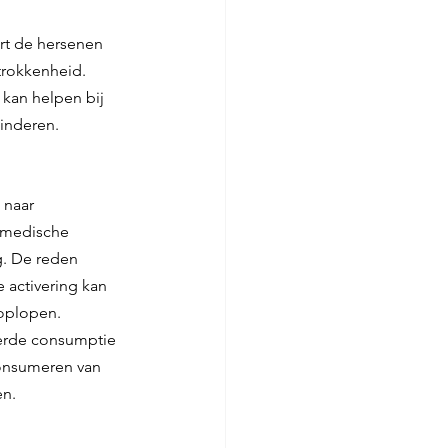
rt de hersenen 
trokkenheid. 
kan helpen bij 
inderen.
 naar 
e medische 
g. De reden 
 activering kan 
oplopen. 
erde consumptie 
consumeren van 
en.