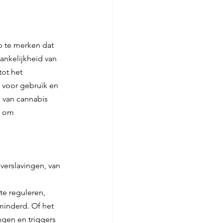
p te merken dat 
ankelijkheid van 
tot het 
 voor gebruik en 
van cannabis 
l om 
erslavingen, van 
e reguleren, 
inderd. Of het 
en en triggers 