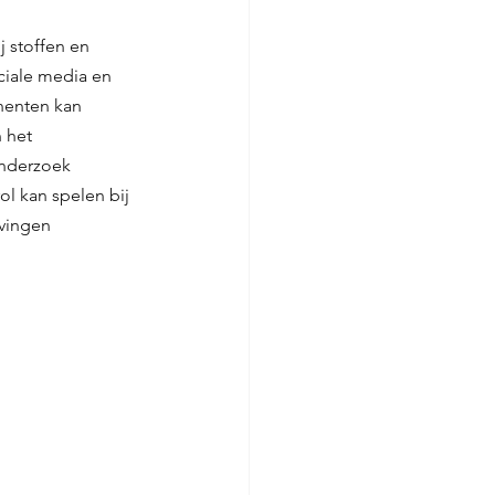
 stoffen en 
ciale media en 
nenten kan 
 het 
nderzoek 
l kan spelen bij 
vingen 