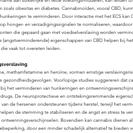
name aan suikerrijke en vette voedingsmiddelen, kan leiden tot
zoals obesitas en diabetes. Cannabinoïden, vooral CBD, kun
n hunkeringen te verminderen. Door interactie met het ECS kan
m op honger- en verzadigingssignalen te normaliseren, waardoor
ten die gepaard gaan met voedselverslaving worden vermind
he (angstverminderende) eigenschappen van CBD helpen bij he
die vaak tot overeten leiden.
gsverslaving
ne, methamfetamine en heroïne, vormen ernstige verslavingsris
de gezondheidsgevolgen. Voorlopige studies suggereren dat ca
ij het verminderen van hunkeringen en ontwenningsverschijns
ddrugs. De neuroprotectieve en ontstekingsremmende eigens
an de hersenen ondersteunen tijdens herstel, terwijl het ver
elpen de stemming te stabiliseren en de angst en stress te ve
ontwenningsverschijnselen. Bovendien kan cannabis dienen al
beperking, door een minder schadelijk alternatief te bieden 