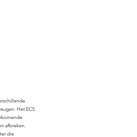
rschillende 
heugen. Het ECS 
oorkomende 
en afbreken.
er die 