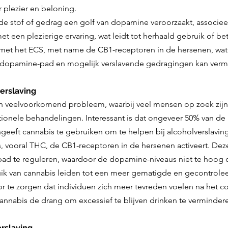
r plezier en beloning. 
e stof of gedrag een golf van dopamine veroorzaakt, associee
et een plezierige ervaring, wat leidt tot herhaald gebruik of be
et het ECS, met name de CB1-receptoren in de hersenen, wat 
 dopamine-pad en mogelijk verslavende gedragingen kan verm
erslaving
en veelvoorkomend probleem, waarbij veel mensen op zoek zijn
ditionele behandelingen. Interessant is dat ongeveer 50% van d
geeft cannabis te gebruiken om te helpen bij alcoholverslavin
s, vooral THC, de CB1-receptoren in de hersenen activeert. Deze
ad te reguleren, waardoor de dopamine-niveaus niet te hoog 
uik van cannabis leiden tot een meer gematigde en gecontrole
or te zorgen dat individuen zich meer tevreden voelen na het 
cannabis de drang om excessief te blijven drinken te verminder
rslaving