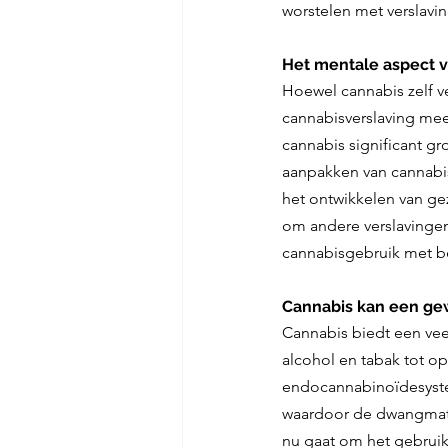
worstelen met verslavin
Het mentale aspect v
Hoewel cannabis zelf ve
cannabisverslaving meer
cannabis significant gr
aanpakken van cannabis
het ontwikkelen van g
om andere verslavingen
cannabisgebruik met be
Cannabis kan een gew
Cannabis biedt een vee
alcohol en tabak tot op
endocannabinoïdesyste
waardoor de dwangmati
nu gaat om het gebrui